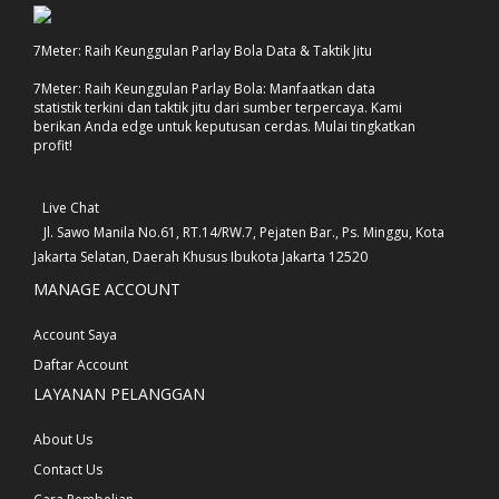
layanan yang
merugikan
transparan
pengguna
7Meter: Raih Keunggulan Parlay Bola Data & Taktik Jitu
Proses
7Meter: Raih Keunggulan Parlay Bola: Manfaatkan data
deposit/penarikan
Pengalaman
statistik terkini dan taktik jitu dari sumber terpercaya. Kami
tegas dan cepat,
lebih aman
berikan Anda edge untuk keputusan cerdas. Mulai tingkatkan
Transaksi &
serta
dukungan
dan nyaman
profit!
dukungan
pelanggan
yang
saat
siap membantu
dibutuhkan
kapan saja
Live Chat
Jl. Sawo Manila No.61, RT.14/RW.7, Pejaten Bar., Ps. Minggu, Kota
Memudahkan
Informasi
odds
Jakarta Selatan, Daerah Khusus Ibukota Jakarta 12520
analisis dan
Kelengkapan
dan pilihan
market
pengambilan
MANAGE ACCOUNT
market &
lengkap, ditambah
keputusan
data
fitur
data/statistik
yang lebih
pendukung
Account Saya
objektif
Daftar Account
Intinya,
7Meter
menonjol karena mendorong
LAYANAN PELANGGAN
keputusan yang bertumpu pada
data
dan
disiplin
analisis
. Tetap pahami risikonya, bermain secara
bertanggung jawab
, dan jadikan
evaluasi
sebagai
About Us
dasar utama sebelum menyusun parlay.
Contact Us