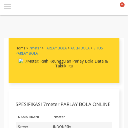
0
Home >
7meter
>
PARLAY BOLA
>
AGEN BOLA
>
SITUS
PARLAY BOLA
SPESIFIKASI 7meter PARLAY BOLA ONLINE
NAMA BRAND
7meter
Server
INDONESIA